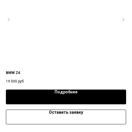
BMW Z4
BM
19 000
руб.
55 
Подробнее
Оставить заявку