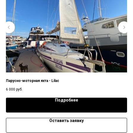
Парусно-моторная яхта - Lilac
Мот
6 000
руб.
10 
Подробнее
Оставить заявку